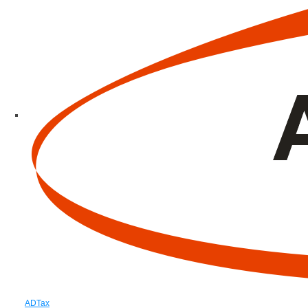
ADTax