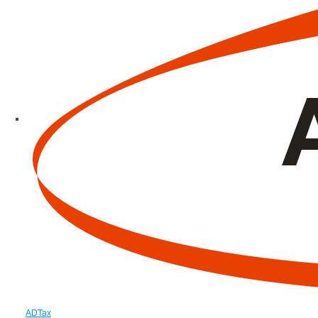
ADTax