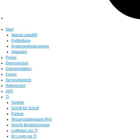
Start
Warum adad95
Fortbildung
Systemanforderungen
Aktuelles
Preise
Demoversion
Dokumentation
Forum
Servicebereich
Referenzen
APP
TI
Vorteile
Schritt für Schritt
Partner
Wissensdatenbank FAQ
HowTo Bestellvorgang
Leitfaden zur TI
Ihr Login zur TI