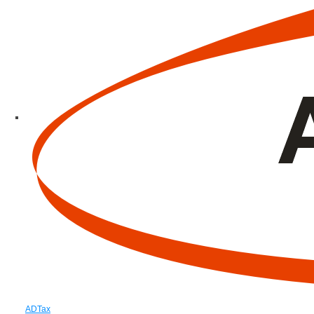
ADTax