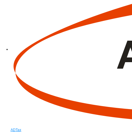
ADTax