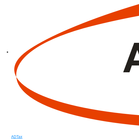
ADTax