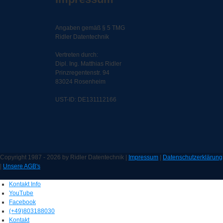
Angaben gemäß § 5 TMG
Ridler Datentechnik
Vertreten durch:
Dipl. Ing. Matthias Ridler
Prinzregentenstr. 94
83024 Rosenheim
UST-ID: DE131112166
Copyright 1987 - 2026 by Ridler Datentechnik |
Impressum
|
Datenschutzerklärung
|
Unsere AGB's
Kontakt Info
YouTube
Facebook
(+49)803188030
Kontakt