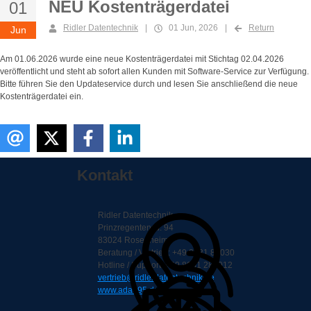
NEU Kostenträgerdatei
01
Ridler Datentechnik
|
01 Jun, 2026
|
Return
Jun
Am 01.06.2026 wurde eine neue Kostenträgerdatei mit Stichtag 02.04.2026
veröffentlicht und steht ab sofort allen Kunden mit Software-Service zur Verfügung.
Bitte führen Sie den Updateservice durch und lesen Sie anschließend die neue
Kostenträgerdatei ein.
Kontakt
Ridler Datentechnik
Prinzregentenstr. 94
83024 Rosenheim
Beratung / Vertrieb: +49 8031 88030
Hotline / Support: +49 8031 286012
vertrieb@ridlerdatentechnik.de
www.adad95.de