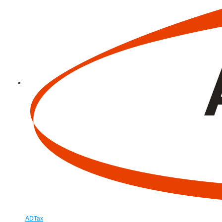
ADTax