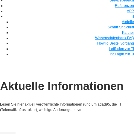
Servicebereich
Referenzen
APP
TI
Vorteile
Schritt für Schritt
Partner
Wissensdatenbank FAQ
HowTo Bestellvorgang
Leitfaden zur TI
Ihr Login zur TI
Aktuelle Informationen
Lesen Sie hier aktuell veröffentlichte Informationen rund um adad95, die TI
(Telematikinfrastruktur), wichtige Änderungen u.vm.