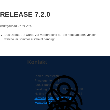
RELEASE 7.2.0
verfügbar ab 27.01.2011
Das Update 7.2 wurde zur Vorbereitung auf die neue adad95 Version
welche im Sommer erscheint benötigt.
Kontakt
Ridler Datentechnik
Prinzregentenstr. 94
83024 Rosenheim
Beratung / Vertrieb: +49 8031 88030
Hotline / Support: +49 8031 286012
vertrieb@ridlerdatentechnik.de
www.adad95.de