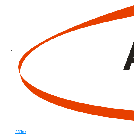
ADTax