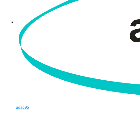
adad95