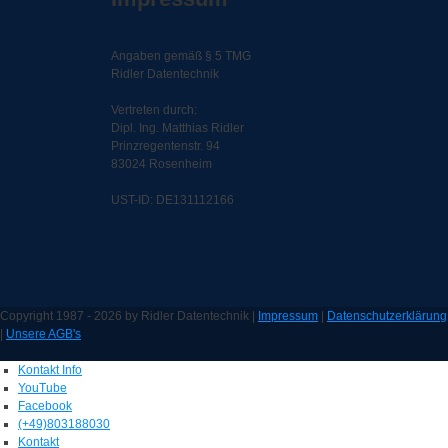
Angaben gemäß § 5 TMG
Ridler Datentechnik
Vertreten durch:
Dipl. Ing. Matthias Ridler
Prinzregentenstr. 94
83024 Rosenheim
UST-ID: DE131112166
Copyright 1987 - 2026 by Ridler Datentechnik |
Impressum
|
Datenschutzerklärung
|
Unsere AGB's
Kontakt Info
YouTube
Facebook
(+49)803188030
Kontakt