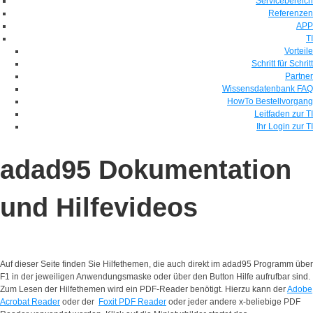
Servicebereich
Referenzen
APP
TI
Vorteile
Schritt für Schritt
Partner
Wissensdatenbank FAQ
HowTo Bestellvorgang
Leitfaden zur TI
Ihr Login zur TI
adad95 Dokumentation
und Hilfevideos
Auf dieser Seite finden Sie Hilfethemen, die auch direkt im adad95 Programm über
F1 in der jeweiligen Anwendungsmaske oder über den Button Hilfe aufrufbar sind.
Zum Lesen der Hilfethemen wird ein PDF-Reader benötigt. Hierzu kann der
Adobe
Acrobat Reader
oder der
Foxit PDF Reader
oder jeder andere x-beliebige PDF