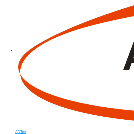
ADTax