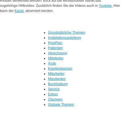
Reader verwendet werden. Klick auf die Miniaturbilder startet das
zugehörige Hilfevideo. Zusätzlich finden Sie die Videos auch in
Youtube
Hier
kann der
Kanal
abonniert werden.
Grundsätzliche Themen
Installationsanleitung
PraxPlan
Patienten
Abrechnung
Mitglieder
Ärzte
Krankenkassen
Mitarbeiter
Mandanten
Buchhaltung
Service
Extras
Übungen
Globale Themen