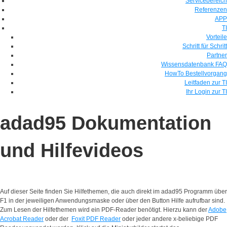
Servicebereich
Referenzen
APP
TI
Vorteile
Schritt für Schritt
Partner
Wissensdatenbank FAQ
HowTo Bestellvorgang
Leitfaden zur TI
Ihr Login zur TI
adad95 Dokumentation
und Hilfevideos
Auf dieser Seite finden Sie Hilfethemen, die auch direkt im adad95 Programm über
F1 in der jeweiligen Anwendungsmaske oder über den Button Hilfe aufrufbar sind.
Zum Lesen der Hilfethemen wird ein PDF-Reader benötigt. Hierzu kann der
Adobe
Acrobat Reader
oder der
Foxit PDF Reader
oder jeder andere x-beliebige PDF