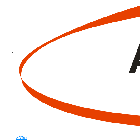
ADTax