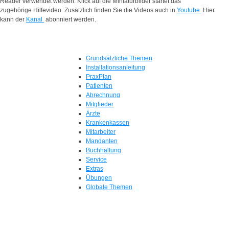
Reader verwendet werden. Klick auf die Miniaturbilder startet das
zugehörige Hilfevideo. Zusätzlich finden Sie die Videos auch in
Youtube
Hier
kann der
Kanal
abonniert werden.
Grundsätzliche Themen
Installationsanleitung
PraxPlan
Patienten
Abrechnung
Mitglieder
Ärzte
Krankenkassen
Mitarbeiter
Mandanten
Buchhaltung
Service
Extras
Übungen
Globale Themen